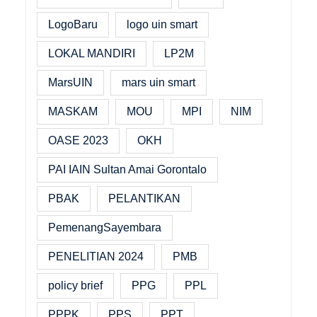
LogoBaru
logo uin smart
LOKAL MANDIRI
LP2M
MarsUIN
mars uin smart
MASKAM
MOU
MPI
NIM
OASE 2023
OKH
PAI IAIN Sultan Amai Gorontalo
PBAK
PELANTIKAN
PemenangSayembara
PENELITIAN 2024
PMB
policy brief
PPG
PPL
PPPK
PPS
PPT