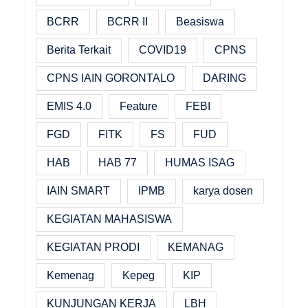
BCRR
BCRR II
Beasiswa
Berita Terkait
COVID19
CPNS
CPNS IAIN GORONTALO
DARING
EMIS 4.0
Feature
FEBI
FGD
FITK
FS
FUD
HAB
HAB 77
HUMAS ISAG
IAIN SMART
IPMB
karya dosen
KEGIATAN MAHASISWA
KEGIATAN PRODI
KEMANAG
Kemenag
Kepeg
KIP
KUNJUNGAN KERJA
LBH