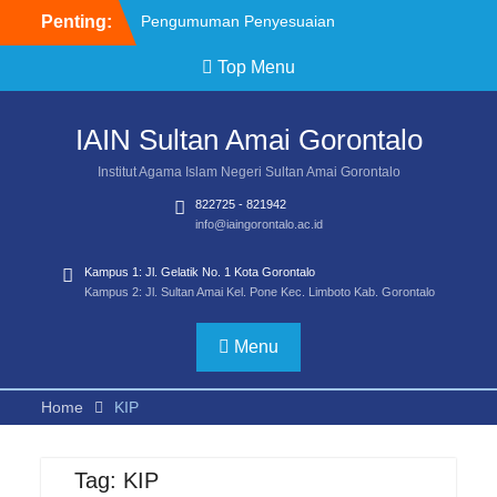
Penting:
Pengumuman Penyesuaian
Jadwal SPAN PTKIN 2026
Top Menu
Brosur Pendaftaran
Mahasiswa Baru IAIN
SMART TA 2026/2027
IAIN Sultan Amai Gorontalo
Pemenag Sayembara Lagu
Mars Transformasi UIN
Institut Agama Islam Negeri Sultan Amai Gorontalo
SMART
822725 - 821942
Pemenang Sayembara
info@iaingorontalo.ac.id
Logo Transformasi UIN
SMART
Kampus 1: Jl. Gelatik No. 1 Kota Gorontalo
Juknis Sayembara Mars
Kampus 2: Jl. Sultan Amai Kel. Pone Kec. Limboto Kab. Gorontalo
Pendaftaran Siswa SPAN
PTKIN 2026 Diperpanjang
Menu
Home
KIP
Tag:
KIP