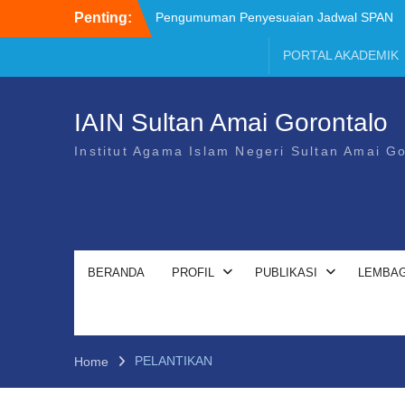
Penting:
Pengumuman Penyesuaian Jadwal SPAN
PTKIN 2026
Brosur Pendaftaran Mahasiswa Baru IAIN
PORTAL AKADEMIK
SMART TA 2026/2027
Pemenag Sayembara Lagu Mars
Transformasi UIN SMART
IAIN Sultan Amai Gorontalo
Pemenang Sayembara Logo Transformasi
UIN SMART
Institut Agama Islam Negeri Sultan Amai G
Juknis Sayembara Mars
Pendaftaran Siswa SPAN PTKIN 2026
Diperpanjang
BERANDA
PROFIL
PUBLIKASI
LEMBAG
PELANTIKAN
Home