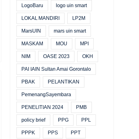
LogoBaru
logo uin smart
LOKAL MANDIRI
LP2M
MarsUIN
mars uin smart
MASKAM
MOU
MPI
NIM
OASE 2023
OKH
PAI IAIN Sultan Amai Gorontalo
PBAK
PELANTIKAN
PemenangSayembara
PENELITIAN 2024
PMB
policy brief
PPG
PPL
PPPK
PPS
PPT