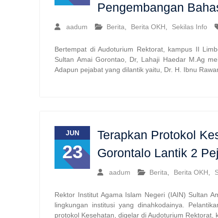
Pengembangan Baha
aadum
Berita
,
Berita OKH
,
Sekilas Info
Bertempat di Audoturium Rektorat, kampus II Limbo
Sultan Amai Gorontao, Dr, Lahaji Haedar M.Ag mela
Adapun pejabat yang dilantik yaitu, Dr. H. Ibnu Ra
Terapkan Protokol Ke
JUN
23
Gorontalo Lantik 2 Pe
aadum
Berita
,
Berita OKH
,
S
Rektor Institut Agama Islam Negeri (IAIN) Sultan A
lingkungan institusi yang dinahkodainya. Pelant
protokol Kesehatan, digelar di Audoturium Rektorat,