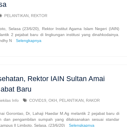
sa
PELANTIKAN
,
REKTOR
to, Selasa (23/6/20), Rektor Institut Agama Islam Negeri (IAIN)
ntik 2 pejabat baru di lingkungan institusi yang dinahkodainya.
wandhy N
Selengkapnya
sehatan, Rektor IAIN Sultan Amai
jabat Baru
ekilas Info
COVID19
,
OKH
,
PELANTIKAN
,
RAKOR
mai Gorontao, Dr, Lahaji Haedar M.Ag melantik 2 pejabat baru di
ikan dan pengambilan sumpah yang dilaksanakan sesuai standar
 kampus II Limboto, Selasa, (23/6/20)
Selengkapnya