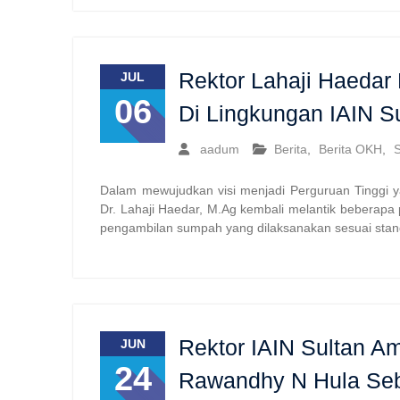
Rektor Lahaji Haedar
JUL
06
Di Lingkungan IAIN S
aadum
Berita
,
Berita OKH
,
S
Dalam mewujudkan visi menjadi Perguruan Tinggi ya
Dr. Lahaji Haedar, M.Ag kembali melantik beberapa p
pengambilan sumpah yang dilaksanakan sesuai stan
Rektor IAIN Sultan Am
JUN
24
Rawandhy N Hula Seb