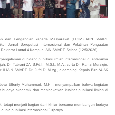
an dan Pengabdian kepada Masyarakat (LP2M) IAIN SMART
kel Jurnal Bereputasi Internasional dan Pelatihan Penguatan
a Rektorat Lantai 4 Kampus IAIN SMART, Selasa (12/5/2026).
engalaman di bidang publikasi ilmiah internasional, di antaranya
ah, Dr. Tabrani ZA, S.Pd.I., M.S.I., M.A., serta Dr. Ramzi Murziqin,
r II IAIN SMART, Dr. Jufri D, M.Ag., didampingi Kepala Biro AUAK
Nova Effenty Muhammad, M.HI., menyampaikan bahwa kegiatan
budaya akademik dan meningkatkan kualitas publikasi ilmiah di
k, tetapi menjadi bagian dari ikhtiar bersama membangun budaya
dunia publikasi internasional,” ujarnya.