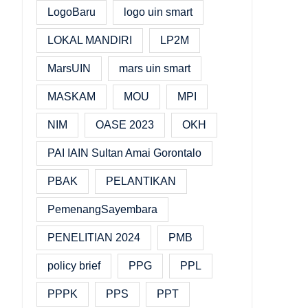
LogoBaru
logo uin smart
LOKAL MANDIRI
LP2M
MarsUIN
mars uin smart
MASKAM
MOU
MPI
NIM
OASE 2023
OKH
PAI IAIN Sultan Amai Gorontalo
PBAK
PELANTIKAN
PemenangSayembara
PENELITIAN 2024
PMB
policy brief
PPG
PPL
PPPK
PPS
PPT