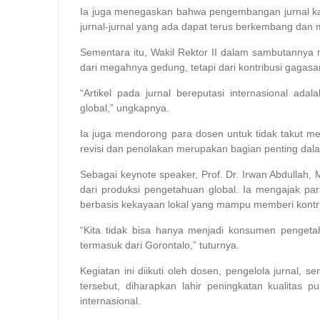
Ia juga menegaskan bahwa pengembangan jurnal kam
jurnal-jurnal yang ada dapat terus berkembang dan m
Sementara itu, Wakil Rektor II dalam sambutannya m
dari megahnya gedung, tetapi dari kontribusi gagasan
“Artikel pada jurnal bereputasi internasional ada
global,” ungkapnya.
Ia juga mendorong para dosen untuk tidak takut m
revisi dan penolakan merupakan bagian penting dalam
Sebagai keynote speaker, Prof. Dr. Irwan Abdullah
dari produksi pengetahuan global. Ia mengajak par
berbasis kekayaan lokal yang mampu memberi kontri
“Kita tidak bisa hanya menjadi konsumen pengeta
termasuk dari Gorontalo,” tuturnya.
Kegiatan ini diikuti oleh dosen, pengelola jurnal, 
tersebut, diharapkan lahir peningkatan kualitas p
internasional.