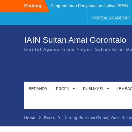
Penting:
Pengumuman Penyesuaian Jadwal SPAN
PTKIN 2026
Brosur Pendaftaran Mahasiswa Baru IAIN
PORTAL AKADEMIK
SMART TA 2026/2027
Pemenag Sayembara Lagu Mars
Transformasi UIN SMART
IAIN Sultan Amai Gorontalo
Pemenang Sayembara Logo Transformasi
UIN SMART
Institut Agama Islam Negeri Sultan Amai G
Juknis Sayembara Mars
Pendaftaran Siswa SPAN PTKIN 2026
Diperpanjang
BERANDA
PROFIL
PUBLIKASI
LEMBAG
Dorong Publikasi Global, Wakil Rekt
Home
Berita