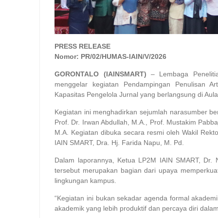
PRESS RELEASE
Nomor: PR/02/HUMAS-IAIN/V/2026
GORONTALO (IAINSMART)
– Lembaga Peneliti
menggelar kegiatan Pendampingan Penulisan Arti
Kapasitas Pengelola Jurnal yang berlangsung di Aul
Kegiatan ini menghadirkan sejumlah narasumber berp
Prof. Dr. Irwan Abdullah, M.A., Prof. Mustakim Pabbaj
M.A. Kegiatan dibuka secara resmi oleh Wakil Rekto
IAIN SMART, Dra. Hj. Farida Napu, M. Pd.
Dalam laporannya, Ketua LP2M IAIN SMART, Dr. 
tersebut merupakan bagian dari upaya memperkuat 
lingkungan kampus.
“Kegiatan ini bukan sekadar agenda formal akademi
akademik yang lebih produktif dan percaya diri dalam 