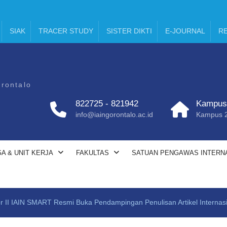
SIAK
TRACER STUDY
SISTER DIKTI
E-JOURNAL
RE
orontalo
822725 - 821942
Kampus 
info@iaingorontalo.ac.id
Kampus 2:
A & UNIT KERJA
FAKULTAS
SATUAN PENGAWAS INTERN
or II IAIN SMART Resmi Buka Pendampingan Penulisan Artikel Internas