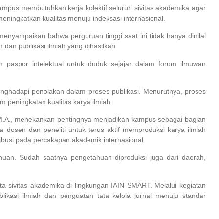
pus membutuhkan kerja kolektif seluruh sivitas akademika agar
eningkatkan kualitas menuju indeksasi internasional.
enyampaikan bahwa perguruan tinggi saat ini tidak hanya dinilai
 dan publikasi ilmiah yang dihasilkan.
lah paspor intelektual untuk duduk sejajar dalam forum ilmuwan
enghadapi penolakan dalam proses publikasi. Menurutnya, proses
 peningkatan kualitas karya ilmiah.
, M.A., menekankan pentingnya menjadikan kampus sebagai bagian
a dosen dan peneliti untuk terus aktif memproduksi karya ilmiah
busi pada percakapan akademik internasional.
huan. Sudah saatnya pengetahuan diproduksi juga dari daerah,
serta sivitas akademika di lingkungan IAIN SMART. Melalui kegiatan
ublikasi ilmiah dan penguatan tata kelola jurnal menuju standar