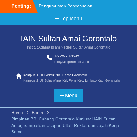
Penting:
Pengumuman Penyesuaian
Jadwal SPAN PTKIN 2026
Top Menu
Brosur Pendaftaran
Mahasiswa Baru IAIN
SMART TA 2026/2027
IAIN Sultan Amai Gorontalo
Pemenag Sayembara Lagu
Mars Transformasi UIN
Institut Agama Islam Negeri Sultan Amai Gorontalo
SMART
822725 - 821942
Pemenang Sayembara
info@iaingorontalo.ac.id
Logo Transformasi UIN
SMART
Kampus 1: Jl. Gelatik No. 1 Kota Gorontalo
Juknis Sayembara Mars
Kampus 2: Jl. Sultan Amai Kel. Pone Kec. Limboto Kab. Gorontalo
Pendaftaran Siswa SPAN
PTKIN 2026 Diperpanjang
Menu
Home
Berita
Pimpinan BRI Cabang Gorontalo Kunjungi IAIN Sultan
Amai, Sampaikan Ucapan Ultah Rektor dan Jajaki Kerja
Sama