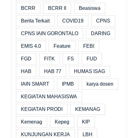
BCRR
BCRR II
Beasiswa
Berita Terkait
COVID19
CPNS
CPNS IAIN GORONTALO
DARING
EMIS 4.0
Feature
FEBI
FGD
FITK
FS
FUD
HAB
HAB 77
HUMAS ISAG
IAIN SMART
IPMB
karya dosen
KEGIATAN MAHASISWA
KEGIATAN PRODI
KEMANAG
Kemenag
Kepeg
KIP
KUNJUNGAN KERJA
LBH