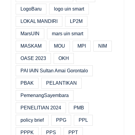
LogoBaru
logo uin smart
LOKAL MANDIRI
LP2M
MarsUIN
mars uin smart
MASKAM
MOU
MPI
NIM
OASE 2023
OKH
PAI IAIN Sultan Amai Gorontalo
PBAK
PELANTIKAN
PemenangSayembara
PENELITIAN 2024
PMB
policy brief
PPG
PPL
PPPK
PPS
PPT