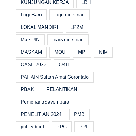
KUNJUNGAN KERJA
LBH
LogoBaru
logo uin smart
LOKAL MANDIRI
LP2M
MarsUIN
mars uin smart
MASKAM
MOU
MPI
NIM
OASE 2023
OKH
PAI IAIN Sultan Amai Gorontalo
PBAK
PELANTIKAN
PemenangSayembara
PENELITIAN 2024
PMB
policy brief
PPG
PPL