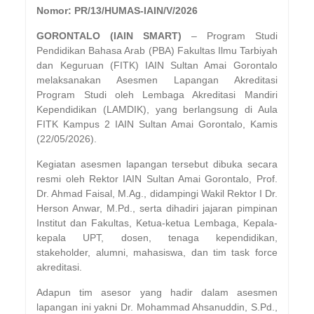
Nomor: PR/13/HUMAS-IAIN/V/2026
GORONTALO (IAIN SMART)
– Program Studi
Pendidikan Bahasa Arab (PBA) Fakultas Ilmu Tarbiyah
dan Keguruan (FITK) IAIN Sultan Amai Gorontalo
melaksanakan Asesmen Lapangan Akreditasi
Program Studi oleh Lembaga Akreditasi Mandiri
Kependidikan (LAMDIK), yang berlangsung di Aula
FITK Kampus 2 IAIN Sultan Amai Gorontalo, Kamis
(22/05/2026).
Kegiatan asesmen lapangan tersebut dibuka secara
resmi oleh Rektor IAIN Sultan Amai Gorontalo, Prof.
Dr. Ahmad Faisal, M.Ag., didampingi Wakil Rektor I Dr.
Herson Anwar, M.Pd., serta dihadiri jajaran pimpinan
Institut dan Fakultas, Ketua-ketua Lembaga, Kepala-
kepala UPT, dosen, tenaga kependidikan,
stakeholder, alumni, mahasiswa, dan tim task force
akreditasi.
Adapun tim asesor yang hadir dalam asesmen
lapangan ini yakni Dr. Mohammad Ahsanuddin, S.Pd.,