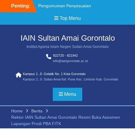
Penting:
Pengumuman Penyesuaian
Jadwal SPAN PTKIN 2026
Top Menu
Brosur Pendaftaran
Mahasiswa Baru IAIN
SMART TA 2026/2027
IAIN Sultan Amai Gorontalo
Pemenag Sayembara Lagu
Mars Transformasi UIN
Institut Agama Islam Negeri Sultan Amai Gorontalo
SMART
822725 - 821942
Pemenang Sayembara
info@iaingorontalo.ac.id
Logo Transformasi UIN
SMART
Kampus 1: Jl. Gelatik No. 1 Kota Gorontalo
Juknis Sayembara Mars
Kampus 2: Jl. Sultan Amai Kel. Pone Kec. Limboto Kab. Gorontalo
Pendaftaran Siswa SPAN
PTKIN 2026 Diperpanjang
Menu
Home
Berita
Rektor IAIN Sultan Amai Gorontalo Resmi Buka Asesmen
Lapangan Prodi PBA FITK