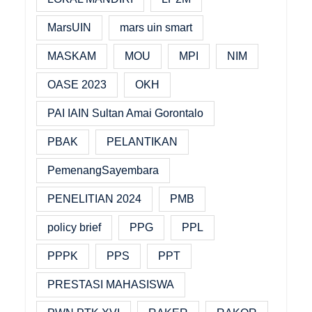
MarsUIN
mars uin smart
MASKAM
MOU
MPI
NIM
OASE 2023
OKH
PAI IAIN Sultan Amai Gorontalo
PBAK
PELANTIKAN
PemenangSayembara
PENELITIAN 2024
PMB
policy brief
PPG
PPL
PPPK
PPS
PPT
PRESTASI MAHASISWA