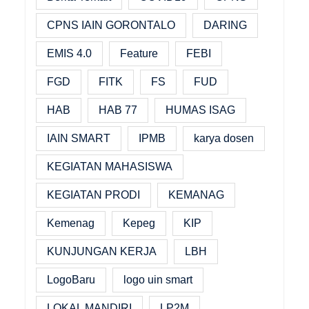
CPNS IAIN GORONTALO
DARING
EMIS 4.0
Feature
FEBI
FGD
FITK
FS
FUD
HAB
HAB 77
HUMAS ISAG
IAIN SMART
IPMB
karya dosen
KEGIATAN MAHASISWA
KEGIATAN PRODI
KEMANAG
Kemenag
Kepeg
KIP
KUNJUNGAN KERJA
LBH
LogoBaru
logo uin smart
LOKAL MANDIRI
LP2M