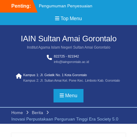
Penting:
Pengumuman Penyesuaian
Jadwal SPAN PTKIN 2026
Top Menu
Brosur Pendaftaran
Mahasiswa Baru IAIN
SMART TA 2026/2027
IAIN Sultan Amai Gorontalo
Pemenag Sayembara Lagu
Mars Transformasi UIN
Institut Agama Islam Negeri Sultan Amai Gorontalo
SMART
822725 - 821942
Pemenang Sayembara
info@iaingorontalo.ac.id
Logo Transformasi UIN
SMART
Kampus 1: Jl. Gelatik No. 1 Kota Gorontalo
Juknis Sayembara Mars
Kampus 2: Jl. Sultan Amai Kel. Pone Kec. Limboto Kab. Gorontalo
Pendaftaran Siswa SPAN
PTKIN 2026 Diperpanjang
Menu
Home
Berita
Inovasi Perpustakaan Perguruan Tinggi Era Society 5.0