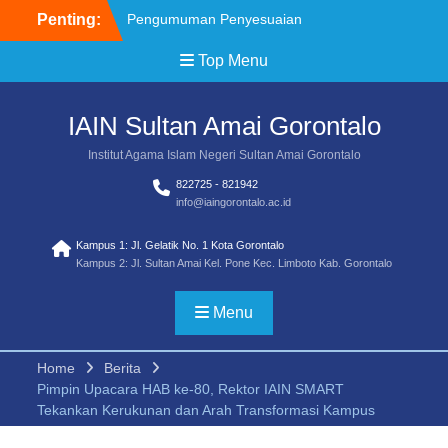
Penting:
Pengumuman Penyesuaian
Jadwal SPAN PTKIN 2026
Top Menu
Brosur Pendaftaran
Mahasiswa Baru IAIN
SMART TA 2026/2027
IAIN Sultan Amai Gorontalo
Pemenag Sayembara Lagu
Mars Transformasi UIN
Institut Agama Islam Negeri Sultan Amai Gorontalo
SMART
822725 - 821942
Pemenang Sayembara
info@iaingorontalo.ac.id
Logo Transformasi UIN
SMART
Kampus 1: Jl. Gelatik No. 1 Kota Gorontalo
Juknis Sayembara Mars
Kampus 2: Jl. Sultan Amai Kel. Pone Kec. Limboto Kab. Gorontalo
Pendaftaran Siswa SPAN
PTKIN 2026 Diperpanjang
Menu
Home
Berita
Pimpin Upacara HAB ke-80, Rektor IAIN SMART
Tekankan Kerukunan dan Arah Transformasi Kampus