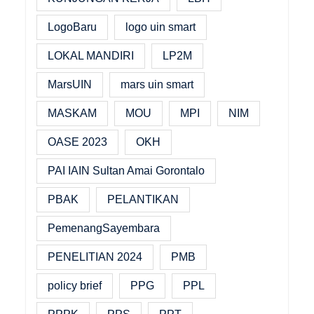
LogoBaru
logo uin smart
LOKAL MANDIRI
LP2M
MarsUIN
mars uin smart
MASKAM
MOU
MPI
NIM
OASE 2023
OKH
PAI IAIN Sultan Amai Gorontalo
PBAK
PELANTIKAN
PemenangSayembara
PENELITIAN 2024
PMB
policy brief
PPG
PPL