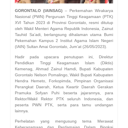
GORONTALO (IAINSAG)
– Perkemahan Wirakarya
Nasional (PWN) Perguruan Tinggi Keagamaan (PTK)
XVI Tahun 2023 di Provinsi Gorontalo, resmi ditutup
oleh Wakil Menteri Agama Republik Indonesia, Zainut
Tauhid Sa’adi, berlangsung dihalaman utama Bumi
Pekemahan Kampus 2 Institut Agama Islam Negeri
(IAIN) Sultan Amai Gorontalo, Jum’at (26/05/2023).
Hadir pada upacara penutupan ini, Direktur
Pendidkan Tinggi Keagamaan Islam (Diktis)
Kemenag, Ahmad Zainul Hamdi, Bupati Kabupaten
Gorontalo Nelson Pomalingo, Wakil Bupati Kabupaten
Hendra Hemeto, Forkopimda, Pimpinan Organisasi
Perangkat Daerah, Ketua Kwartir Daerah Gerakan
Pramuka Sofyan Puhi beserta jajarannya, para
Rektor/Wakil Rektor PTK seluruh Indonesia, dan
peserta PWN PTK, serta para tamu undangan
lainnya.
Perhelatan yang mengusung tema Merawat
Keberagamaan dan Perdamaian Dalam Bingkai