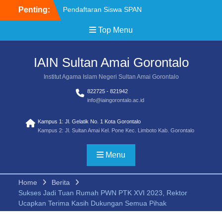
Penting:
Pendaftaran Siswa SPAN
PTKIN 2026 Diperpanjang
Top Menu
Pengumuman Penyesuaian
Jadwal SPAN PTKIN 2026
Brosur Pendaftaran
IAIN Sultan Amai Gorontalo
Mahasiswa Baru IAIN
SMART TA 2026/2027
Institut Agama Islam Negeri Sultan Amai Gorontalo
Pemenag Sayembara Lagu
822725 - 821942
Mars Transformasi UIN
info@iaingorontalo.ac.id
SMART
Pemenang Sayembara
Kampus 1: Jl. Gelatik No. 1 Kota Gorontalo
Logo Transformasi UIN
Kampus 2: Jl. Sultan Amai Kel. Pone Kec. Limboto Kab. Gorontalo
SMART
Juknis Sayembara Mars
Menu
Home
Berita
Sukses Jadi Tuan Rumah PWN PTK XVI 2023, Rektor
Ucapkan Terima Kasih Dukungan Semua Pihak