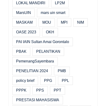
LOKAL MANDIRI
LP2M
MarsUIN
mars uin smart
MASKAM
MOU
MPI
NIM
OASE 2023
OKH
PAI IAIN Sultan Amai Gorontalo
PBAK
PELANTIKAN
PemenangSayembara
PENELITIAN 2024
PMB
policy brief
PPG
PPL
PPPK
PPS
PPT
PRESTASI MAHASISWA