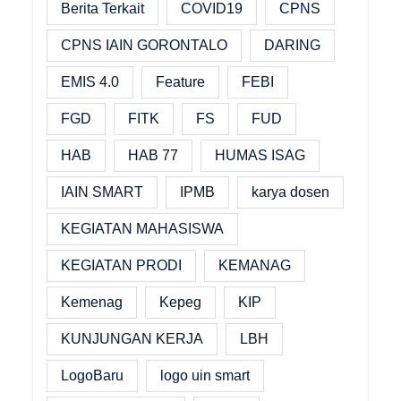
Berita Terkait
COVID19
CPNS
CPNS IAIN GORONTALO
DARING
EMIS 4.0
Feature
FEBI
FGD
FITK
FS
FUD
HAB
HAB 77
HUMAS ISAG
IAIN SMART
IPMB
karya dosen
KEGIATAN MAHASISWA
KEGIATAN PRODI
KEMANAG
Kemenag
Kepeg
KIP
KUNJUNGAN KERJA
LBH
LogoBaru
logo uin smart